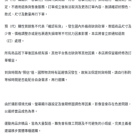
定，不適用退換貨售後服務，訂單成立後無法取消及更改訂單內容，故請確認好顏色、
款式、尺寸及數量再行下單。
預（代）購性質銷售不代表「確認有貨」，發生國內外廠商缺貨砍單、寄錯商品尺寸及
少寄、價格調整亦或是包裹遺失損壞等不可抗力因素影響，本店將會立即通知退款
（訂）處理。
所有商品若下單後因系統有誤，其他平台售出缺貨等其他因素，本店將保留最終修改訂
單權益。
到貨時間為“預估”值，國際物流時有延遲情況發生，故無法保證到貨時間，請自行斟酌
等候時間是否能配合自身需求，再行選購。
由於攝影環境光線、螢幕顯示器設定及後期修圖調色等因素，影像皆會存在色差問題，
以最終實品成色為準。
運動用品非精品，皆為大量製造，難免會有做工問題及不可避免的小瑕疵，完美主義者
建議移步實體專櫃選購。