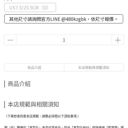
US7.5/25.5CM（D）
其他尺寸請詢問官方LINE @480kzgbk，依尺寸報價。
商品介紹
本店規範與相關須知
商品介紹
本店規範與相關須知
（下單即表同意本店規範，請務必詳閱以下須知事項 ）
預（代）購屬於「客製化」為其代買商品，符合「客製化給付」排除適用「鑑賞期」規