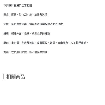
下列屬於皆屬於正常範圍
鞋盒：壓損、裂（刮）痕、磨損及污漬
溢膠：接合處膠溢出不均勻亦或是製程中沾黏其他處
縫線：縫線外露、偏移、跳針及多餘線頭
鞋面：小污漬、刮痕及擦傷，皮革壓紋、皺褶，皆由機台、人工製程造成。
對稱：左右腳細節做工等不會完美對稱
相關商品