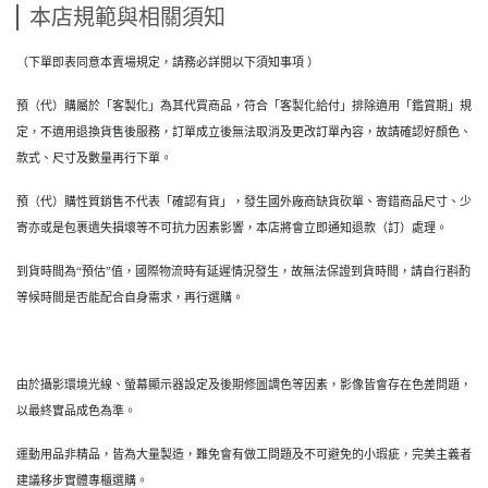
本店規範與相關須知
（下單即表同意本賣場規定，請務必詳閱以下須知事項 ）
預（代）購屬於「客製化」為其代買商品，符合「客製化給付」排除適用「鑑賞期」規
定，不適用退換貨售後服務，訂單成立後無法取消及更改訂單內容，故請確認好顏色、
款式、尺寸及數量再行下單。
預（代）購性質銷售不代表「確認有貨」，發生國外廠商缺貨砍單、寄錯商品尺寸、少
寄亦或是包裹遺失損壞等不可抗力因素影響，本店將會立即通知退款（訂）處理。
到貨時間為“預估”值，國際物流時有延遲情況發生，故無法保證到貨時間，請自行斟酌
等候時間是否能配合自身需求，再行選購。
由於攝影環境光線、螢幕顯示器設定及後期修圖調色等因素，影像皆會存在色差問題，
以最終實品成色為準。
運動用品非精品，皆為大量製造，難免會有做工問題及不可避免的小瑕疵，完美主義者
建議移步實體專櫃選購。