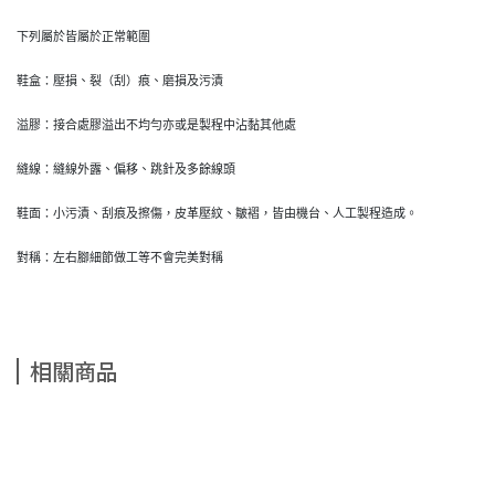
下列屬於皆屬於正常範圍
鞋盒：壓損、裂（刮）痕、磨損及污漬
溢膠：接合處膠溢出不均勻亦或是製程中沾黏其他處
縫線：縫線外露、偏移、跳針及多餘線頭
鞋面：小污漬、刮痕及擦傷，皮革壓紋、皺褶，皆由機台、人工製程造成。
對稱：左右腳細節做工等不會完美對稱
相關商品