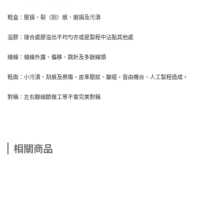
鞋盒：壓損、裂（刮）痕、磨損及污漬
溢膠：接合處膠溢出不均勻亦或是製程中沾黏其他處
縫線：縫線外露、偏移、跳針及多餘線頭
鞋面：小污漬、刮痕及擦傷，皮革壓紋、皺褶，皆由機台、人工製程造成。
對稱：左右腳細節做工等不會完美對稱
相關商品