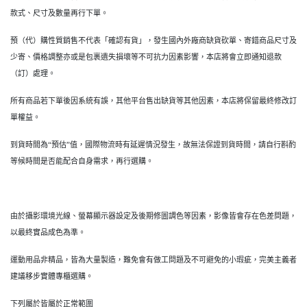
款式、尺寸及數量再行下單。
預（代）購性質銷售不代表「確認有貨」，發生國內外廠商缺貨砍單、寄錯商品尺寸及
少寄、價格調整亦或是包裹遺失損壞等不可抗力因素影響，本店將會立即通知退款
（訂）處理。
所有商品若下單後因系統有誤，其他平台售出缺貨等其他因素，本店將保留最終修改訂
單權益。
到貨時間為“預估”值，國際物流時有延遲情況發生，故無法保證到貨時間，請自行斟酌
等候時間是否能配合自身需求，再行選購。
由於攝影環境光線、螢幕顯示器設定及後期修圖調色等因素，影像皆會存在色差問題，
以最終實品成色為準。
運動用品非精品，皆為大量製造，難免會有做工問題及不可避免的小瑕疵，完美主義者
建議移步實體專櫃選購。
下列屬於皆屬於正常範圍