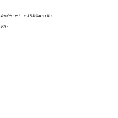
確認好顏色、款式、尺寸及數量再行下單。
）處理。