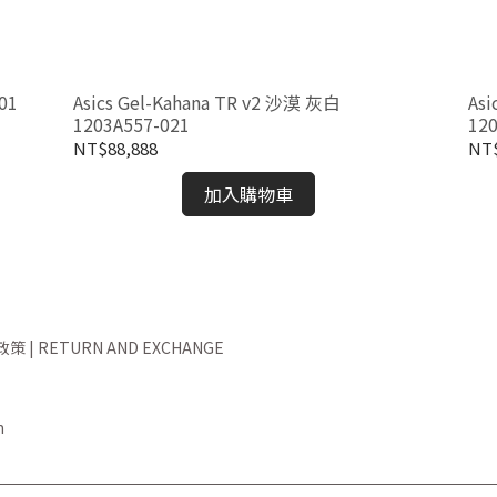
001
Asics Gel-Kahana TR v2 沙漠 灰白
Asi
1203A557-021
12
NT$88,888
NT$
加入購物車
 | RETURN AND EXCHANGE
m