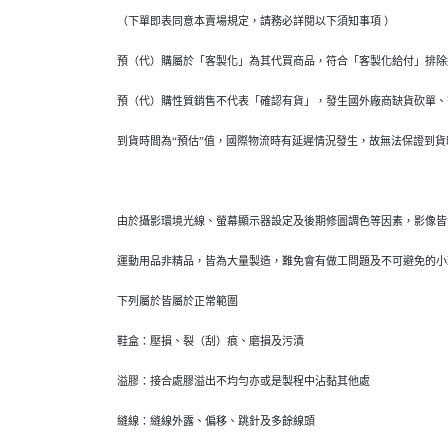
（下單即表同意本賣場規定，請務必詳閱以下須知事項 ）
預（代）購屬於「客製化」為其代買商品，符合「客製化給付」排除
預（代）購性質銷售不代表「確認有貨」，發生國外廠商缺貨砍單、
到貨時間為“預估”值，國際物流時有延遲情況發生，故無法保證到
由於攝影環境光線、螢幕顯示器設定及後期修圖調色等因素，影像皆
運動用品非精品，皆為大量製造，難免會有做工問題及不可避免的小
下列屬於皆屬於正常範圍
鞋盒：壓損、裂（刮）痕、磨損及污漬
溢膠：接合處膠溢出不均勻亦或是製程中沾黏其他處
縫線：縫線外露、偏移、跳針及多餘線頭