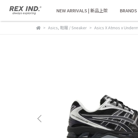
NEW ARRIVALS | 新品上架
BRANDS
Asics
,
鞋履 / Sneaker
Asics X Atmos x Under