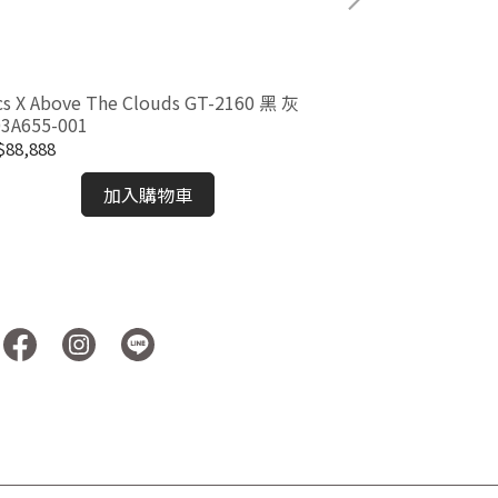
cs X Above The Clouds GT-2160 黑 灰
［現貨］Birkenst
03A655-001
Footbed Taupe
88,888
NT$5,380
加入購物車