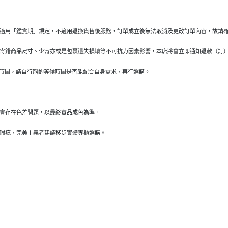
適用「鑑賞期」規定，不適用退換貨售後服務，訂單成立後無法取消及更改訂單內容，故請
寄錯商品尺寸、少寄亦或是包裹遺失損壞等不可抗力因素影響，本店將會立即通知退款（訂
貨時間，請自行斟酌等候時間是否能配合自身需求，再行選購。
會存在色差問題，以最終實品成色為準。
瑕疵，完美主義者建議移步實體專櫃選購。