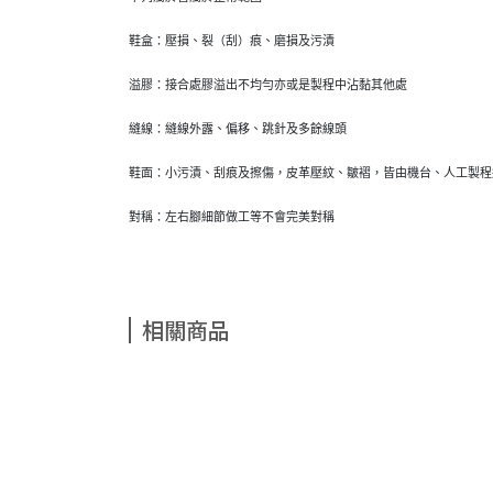
鞋盒：壓損、裂（刮）痕、磨損及污漬
溢膠：接合處膠溢出不均勻亦或是製程中沾黏其他處
縫線：縫線外露、偏移、跳針及多餘線頭
鞋面：小污漬、刮痕及擦傷，皮革壓紋、皺褶，皆由機台、人工製程
對稱：左右腳細節做工等不會完美對稱
相關商品