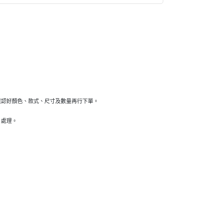
確認好顏色、款式、尺寸及數量再行下單。
）處理。