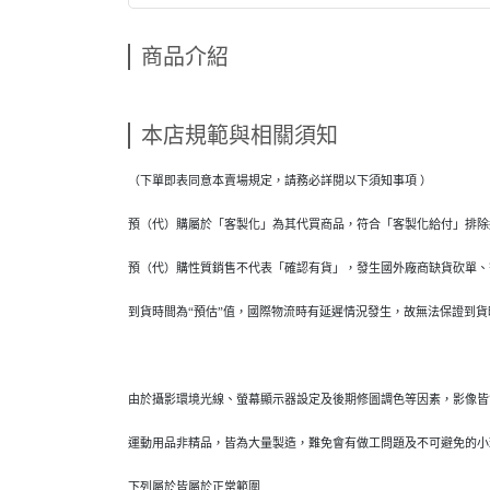
商品介紹
本店規範與相關須知
（下單即表同意本賣場規定，請務必詳閱以下須知事項 ）
預（代）購屬於「客製化」為其代買商品，符合「客製化給付」排除
預（代）購性質銷售不代表「確認有貨」，發生國外廠商缺貨砍單、
到貨時間為“預估”值，國際物流時有延遲情況發生，故無法保證到
由於攝影環境光線、螢幕顯示器設定及後期修圖調色等因素，影像皆
運動用品非精品，皆為大量製造，難免會有做工問題及不可避免的小
下列屬於皆屬於正常範圍