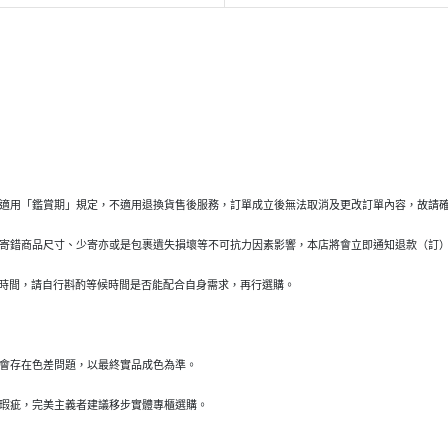
適用「鑑賞期」規定，不適用退換貨售後服務，訂單成立後無法取消及更改訂單內容，故請
寄錯商品尺寸、少寄亦或是包裹遺失損壞等不可抗力因素影響，本店將會立即通知退款（訂
貨時間，請自行斟酌等候時間是否能配合自身需求，再行選購。
會存在色差問題，以最終實品成色為準。
瑕疵，完美主義者建議移步實體專櫃選購。