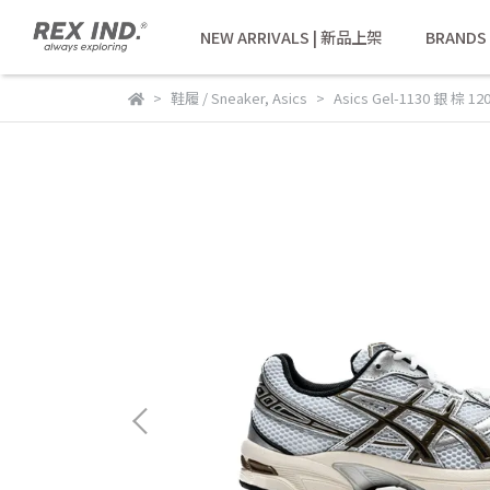
NEW ARRIVALS | 新品上架
BRANDS
鞋履 / Sneaker
,
Asics
Asics Gel-1130 銀 棕 12