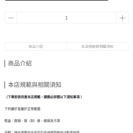
商品介紹
本店規範與相關須知
商品介紹
本店規範與相關須知
（下單即表同意本店規範，請務必詳閱以下須知事項 ）
下列屬於皆屬於正常範圍
鞋盒：壓損、裂（刮）痕、磨損及污漬
溢膠：接合處膠溢出不均勻亦或是製程中沾黏其他處